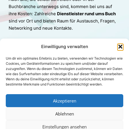
Buchbranche unterwegs sind, kommen bei uns auf
ihre Kosten: Zahlreiche
Dienstleister rund ums Buch
sind vor Ort und bieten Raum für Austausch, Fragen,
Networking und neue Kontakte.
Ob
Leseratte
,
Autor*in
oder
Branchenprofi
–
Einwilligung verwalten
bei der Klischee findest du Inspiration, Begegnungen
und jede Menge Buchliebe.
Um dir ein optimales Erlebnis zu bieten, verwenden wir Technologien wie
Cookies, um Geräteinformationen zu speichern und/oder darauf
zuzugreifen. Wenn du diesen Technologien zustimmst, können wir Daten
*Der Besuch des Rahmenprogramms ist im Eintritt
wie das Surfverhalten oder eindeutige IDs auf dieser Website verarbeiten.
enthalten, es besteht jedoch
kein Anspruch auf einen
Wenn du deine Einwilligung nicht erteilst oder zurückziehst, können
bestimmte Merkmale und Funktionen beeinträchtigt werden.
Sitzplatz
; bei hoher Auslastung behalten wir uns vor,
den
Zugang aus Kapazitätsgründen zu beschränken
.
Akzeptieren
Ablehnen
Einstellungen ansehen