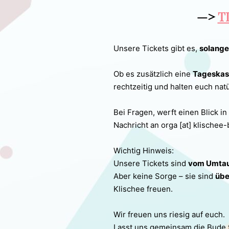
—>
T
Unsere Tickets gibt es,
solange 
Ob es zusätzlich eine
Tageskas
rechtzeitig und halten euch na
Bei Fragen, werft einen Blick i
Nachricht an orga [at] klische
Wichtig Hinweis:
Unsere Tickets sind
vom Umtau
Aber keine Sorge – sie sind
übe
Klischee freuen.
Wir freuen uns riesig auf euch.
Lasst uns gemeinsam die Bude 