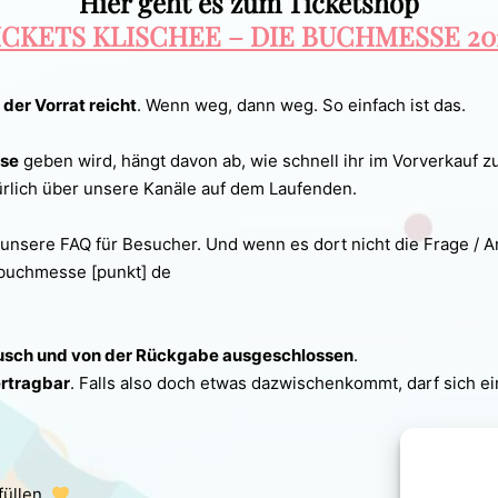
Hier geht es zum Ticketshop
ICKETS KLISCHEE – DIE BUCHMESSE 20
der Vorrat reicht
. Wenn weg, dann weg. So einfach ist das.
se
geben wird, hängt davon ab, wie schnell ihr im Vorverkauf z
türlich über unsere Kanäle auf dem Laufenden.
n unsere FAQ für Besucher. Und wenn es dort nicht die Frage / An
e-buchmesse [punkt] de
sch und von der Rückgabe ausgeschlossen
.
rtragbar
. Falls also doch etwas dazwischenkommt, darf sich e
füllen.