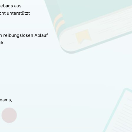
diebags aus
cht unterstützt
n reibungslosen Ablauf,
ck.
Teams,