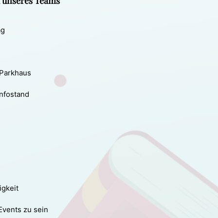
l unseres Teams
ag
 Parkhaus
Infostand
igkeit
Events zu sein